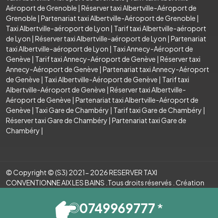
Aéroport de Grenoble
|
Réserver taxi Albertville-Aéroport de
Grenoble
|
Partenariat taxi Albertville-Aéroport de Grenoble
|
Taxi Albertville-aéroport de Lyon
|
Tarif taxi Albertville-aéroport
de Lyon
|
Réserver taxi Albertville-aéroport de Lyon
|
Partenariat
taxi Albertville-aéroport de Lyon
|
Taxi Annecy-Aéroport de
Genève
|
Tarif taxi Annecy-Aéroport de Genève
|
Réserver taxi
Annecy-Aéroport de Genève
|
Partenariat taxi Annecy-Aéroport
de Genève
|
Taxi Albertville-Aéroport de Genève
|
Tarif taxi
Albertville-Aéroport de Genève
|
Réserver taxi Albertville-
Aéroport de Genève
|
Partenariat taxi Albertville-Aéroport de
Genève
|
Taxi Gare de Chambéry
|
Tarif taxi Gare de Chambéry
|
Réserver taxi Gare de Chambéry
|
Partenariat taxi Gare de
Chambéry
|
© Copyright © (S3) 2021- 2026 RESERVER TAXI
CONVENTIONNE AIX LES BAINS .Tous droits réservés . Création
par
0749969777
*
Mentions légales
Espace Pro