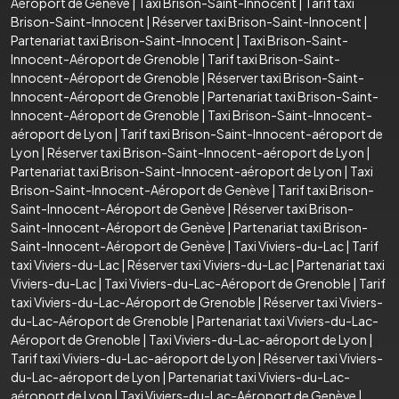
Aéroport de Genève
|
Taxi Brison-Saint-Innocent
|
Tarif taxi
Brison-Saint-Innocent
|
Réserver taxi Brison-Saint-Innocent
|
Partenariat taxi Brison-Saint-Innocent
|
Taxi Brison-Saint-
Innocent-Aéroport de Grenoble
|
Tarif taxi Brison-Saint-
Innocent-Aéroport de Grenoble
|
Réserver taxi Brison-Saint-
Innocent-Aéroport de Grenoble
|
Partenariat taxi Brison-Saint-
Innocent-Aéroport de Grenoble
|
Taxi Brison-Saint-Innocent-
aéroport de Lyon
|
Tarif taxi Brison-Saint-Innocent-aéroport de
Lyon
|
Réserver taxi Brison-Saint-Innocent-aéroport de Lyon
|
Partenariat taxi Brison-Saint-Innocent-aéroport de Lyon
|
Taxi
Brison-Saint-Innocent-Aéroport de Genève
|
Tarif taxi Brison-
Saint-Innocent-Aéroport de Genève
|
Réserver taxi Brison-
Saint-Innocent-Aéroport de Genève
|
Partenariat taxi Brison-
Saint-Innocent-Aéroport de Genève
|
Taxi Viviers-du-Lac
|
Tarif
taxi Viviers-du-Lac
|
Réserver taxi Viviers-du-Lac
|
Partenariat taxi
Viviers-du-Lac
|
Taxi Viviers-du-Lac-Aéroport de Grenoble
|
Tarif
taxi Viviers-du-Lac-Aéroport de Grenoble
|
Réserver taxi Viviers-
du-Lac-Aéroport de Grenoble
|
Partenariat taxi Viviers-du-Lac-
Aéroport de Grenoble
|
Taxi Viviers-du-Lac-aéroport de Lyon
|
Tarif taxi Viviers-du-Lac-aéroport de Lyon
|
Réserver taxi Viviers-
du-Lac-aéroport de Lyon
|
Partenariat taxi Viviers-du-Lac-
aéroport de Lyon
|
Taxi Viviers-du-Lac-Aéroport de Genève
|