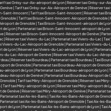
arif taxi Grésy-sur-Aix-aéroport de Lyon
|
Réserver taxi Grésy-sur-Ai
e Genève
|
Tarif taxi Grésy-sur-Aix-Aéroport de Genève
|
Réserver tax
on-Saint-Innocent
|
Tarif taxi Brison-Saint-Innocent
|
Réserver taxi Br
e Grenoble
|
Tarif taxi Brison-Saint-Innocent-Aéroport de Grenoble
|
-Aéroport de Grenoble
|
Taxi Brison-Saint-Innocent-aéroport de Lyo
rt de Lyon
|
Partenariat taxi Brison-Saint-Innocent-aéroport de Lyon
ève
|
Réserver taxi Brison-Saint-Innocent-Aéroport de Genève
|
Parte
Lac
|
Réserver taxi Viviers-du-Lac
|
Partenariat taxi Viviers-du-Lac
|
Taxi
xi Viviers-du-Lac-Aéroport de Grenoble
|
Partenariat taxi Viviers-d
rt de Lyon
|
Réserver taxi Viviers-du-Lac-aéroport de Lyon
|
Partenari
viers-du-Lac-Aéroport de Genève
|
Réserver taxi Viviers-du-Lac-Aéro
urdeau
|
Réserver taxi Bourdeau
|
Partenariat taxi Bourdeau
|
Taxi Bour
roport de Grenoble
|
Partenariat taxi Bourdeau-Aéroport de Grenobl
eau-aéroport de Lyon
|
Partenariat taxi Bourdeau-aéroport de Lyon
|
T
urdeau-Aéroport de Genève
|
Partenariat taxi Bourdeau-Aéroport de
 Grenoble
|
Tarif taxi Méry-Aéroport de Grenoble
|
Réserver taxi Méry
n
|
Tarif taxi Méry-aéroport de Lyon
|
Réserver taxi Méry-aéroport de 
rt de Genève
|
Réserver taxi Méry-Aéroport de Genève
|
Partenariat t
|
Partenariat taxi Aix-les-Bains
|
Taxi Aix-les-Bains-Aéroport de Greno
Partenariat taxi Aix-les-Bains-Aéroport de Grenoble
|
Taxi Aix-les-B
oport de Lyon
|
Partenariat taxi Aix-les-Bains-aéroport de Lyon
|
Taxi 