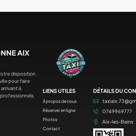
NNE AIX
otre disposition
lle pour faire
arrivant à
LIENS UTILES
DÉTAILS DU CO
professionnels.
taxiaix.73@gm
À propos de nous
Réserver en ligne
0749969777
Photos
Aix-les-Bains
Contact