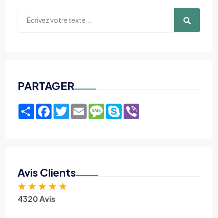
PARTAGER
Share
Facebook
Twitter
Email
Message
Skype
Viber
Avis Clients
★
★
★
★
★
4320 Avis