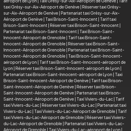
aéroport de Lyon
|
Taxi Grésy-sur-Aix-Aéroport de Genève
|
Tarif
taxi Grésy-sur-Aix-Aéroport de Genève
|
Réserver taxi Grésy-
sur-Aix-Aéroport de Genève
|
Partenariat taxi Grésy-sur-Aix-
Aéroport de Genève
|
Taxi Brison-Saint-Innocent
|
Tarif taxi
Brison-Saint-Innocent
|
Réserver taxi Brison-Saint-Innocent
|
Partenariat taxi Brison-Saint-Innocent
|
Taxi Brison-Saint-
Innocent-Aéroport de Grenoble
|
Tarif taxi Brison-Saint-
Innocent-Aéroport de Grenoble
|
Réserver taxi Brison-Saint-
Innocent-Aéroport de Grenoble
|
Partenariat taxi Brison-Saint-
Innocent-Aéroport de Grenoble
|
Taxi Brison-Saint-Innocent-
aéroport de Lyon
|
Tarif taxi Brison-Saint-Innocent-aéroport de
Lyon
|
Réserver taxi Brison-Saint-Innocent-aéroport de Lyon
|
Partenariat taxi Brison-Saint-Innocent-aéroport de Lyon
|
Taxi
Brison-Saint-Innocent-Aéroport de Genève
|
Tarif taxi Brison-
Saint-Innocent-Aéroport de Genève
|
Réserver taxi Brison-
Saint-Innocent-Aéroport de Genève
|
Partenariat taxi Brison-
Saint-Innocent-Aéroport de Genève
|
Taxi Viviers-du-Lac
|
Tarif
taxi Viviers-du-Lac
|
Réserver taxi Viviers-du-Lac
|
Partenariat taxi
Viviers-du-Lac
|
Taxi Viviers-du-Lac-Aéroport de Grenoble
|
Tarif
taxi Viviers-du-Lac-Aéroport de Grenoble
|
Réserver taxi Viviers-
du-Lac-Aéroport de Grenoble
|
Partenariat taxi Viviers-du-Lac-
Aéroport de Grenoble
|
Taxi Viviers-du-Lac-aéroport de Lyon
|