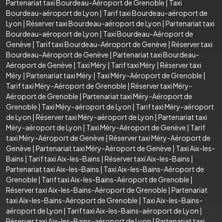
Partenariat taxi Bourdeau-Aéroport de Grenoble
|
Taxi
Bourdeau-aéroport de Lyon
|
Tarif taxi Bourdeau-aéroport de
Lyon
|
Réserver taxi Bourdeau-aéroport de Lyon
|
Partenariat taxi
Bourdeau-aéroport de Lyon
|
Taxi Bourdeau-Aéroport de
Genève
|
Tarif taxi Bourdeau-Aéroport de Genève
|
Réserver taxi
Bourdeau-Aéroport de Genève
|
Partenariat taxi Bourdeau-
Aéroport de Genève
|
Taxi Méry
|
Tarif taxi Méry
|
Réserver taxi
Méry
|
Partenariat taxi Méry
|
Taxi Méry-Aéroport de Grenoble
|
Tarif taxi Méry-Aéroport de Grenoble
|
Réserver taxi Méry-
Aéroport de Grenoble
|
Partenariat taxi Méry-Aéroport de
Grenoble
|
Taxi Méry-aéroport de Lyon
|
Tarif taxi Méry-aéroport
de Lyon
|
Réserver taxi Méry-aéroport de Lyon
|
Partenariat taxi
Méry-aéroport de Lyon
|
Taxi Méry-Aéroport de Genève
|
Tarif
taxi Méry-Aéroport de Genève
|
Réserver taxi Méry-Aéroport de
Genève
|
Partenariat taxi Méry-Aéroport de Genève
|
Taxi Aix-les-
Bains
|
Tarif taxi Aix-les-Bains
|
Réserver taxi Aix-les-Bains
|
Partenariat taxi Aix-les-Bains
|
Taxi Aix-les-Bains-Aéroport de
Grenoble
|
Tarif taxi Aix-les-Bains-Aéroport de Grenoble
|
Réserver taxi Aix-les-Bains-Aéroport de Grenoble
|
Partenariat
taxi Aix-les-Bains-Aéroport de Grenoble
|
Taxi Aix-les-Bains-
aéroport de Lyon
|
Tarif taxi Aix-les-Bains-aéroport de Lyon
|
Réserver taxi Aix-les-Bains-aéroport de Lyon
|
Partenariat taxi