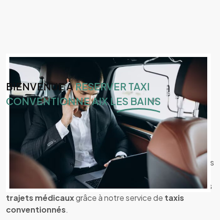
BIENVENUE À
RESERVER TAXI
CONVENTIONNE AIX LES BAINS
Votre Taxi à Aix-les-Bains :
Conventionné et Polyvalent
Bienvenue sur notre site ! Dirigé par une femme
passionnée par le service client, nous vous proposons des
services de transport personnalisés à
Aix-les-Bains
et
dans les environs, avec une attention particulière pour les
trajets médicaux
grâce à notre service de
taxis
conventionnés
.