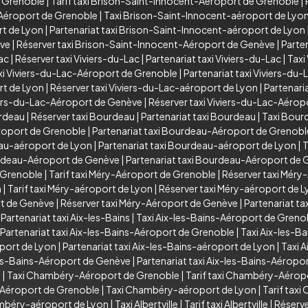
e Grenoble
|
Tarif taxi Brison-Saint-Innocent-Aéroport de Grenoble
|
-Aéroport de Grenoble
|
Taxi Brison-Saint-Innocent-aéroport de Lyo
rt de Lyon
|
Partenariat taxi Brison-Saint-Innocent-aéroport de Lyon
ève
|
Réserver taxi Brison-Saint-Innocent-Aéroport de Genève
|
Parte
Lac
|
Réserver taxi Viviers-du-Lac
|
Partenariat taxi Viviers-du-Lac
|
Taxi
xi Viviers-du-Lac-Aéroport de Grenoble
|
Partenariat taxi Viviers-d
rt de Lyon
|
Réserver taxi Viviers-du-Lac-aéroport de Lyon
|
Partenari
viers-du-Lac-Aéroport de Genève
|
Réserver taxi Viviers-du-Lac-Aéro
urdeau
|
Réserver taxi Bourdeau
|
Partenariat taxi Bourdeau
|
Taxi Bour
roport de Grenoble
|
Partenariat taxi Bourdeau-Aéroport de Grenobl
eau-aéroport de Lyon
|
Partenariat taxi Bourdeau-aéroport de Lyon
|
T
urdeau-Aéroport de Genève
|
Partenariat taxi Bourdeau-Aéroport de
 Grenoble
|
Tarif taxi Méry-Aéroport de Grenoble
|
Réserver taxi Méry
n
|
Tarif taxi Méry-aéroport de Lyon
|
Réserver taxi Méry-aéroport de 
rt de Genève
|
Réserver taxi Méry-Aéroport de Genève
|
Partenariat t
|
Partenariat taxi Aix-les-Bains
|
Taxi Aix-les-Bains-Aéroport de Greno
Partenariat taxi Aix-les-Bains-Aéroport de Grenoble
|
Taxi Aix-les-B
oport de Lyon
|
Partenariat taxi Aix-les-Bains-aéroport de Lyon
|
Taxi 
les-Bains-Aéroport de Genève
|
Partenariat taxi Aix-les-Bains-Aéropo
y
|
Taxi Chambéry-Aéroport de Grenoble
|
Tarif taxi Chambéry-Aérop
-Aéroport de Grenoble
|
Taxi Chambéry-aéroport de Lyon
|
Tarif tax
ambéry-aéroport de Lyon
|
Taxi Albertville
|
Tarif taxi Albertville
|
Réserver