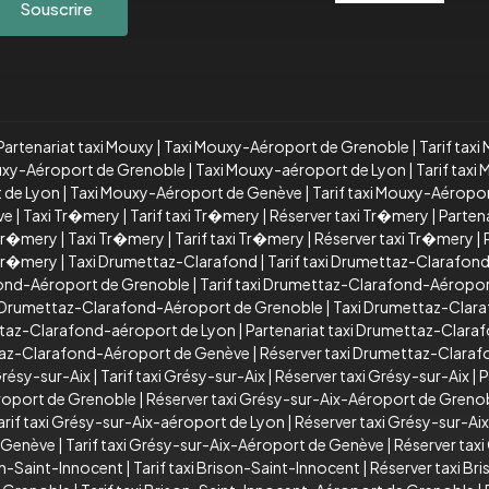
Souscrire
Partenariat taxi Mouxy
|
Taxi Mouxy-Aéroport de Grenoble
|
Tarif tax
ouxy-Aéroport de Grenoble
|
Taxi Mouxy-aéroport de Lyon
|
Tarif tax
t de Lyon
|
Taxi Mouxy-Aéroport de Genève
|
Tarif taxi Mouxy-Aéropo
ve
|
Taxi Tr�mery
|
Tarif taxi Tr�mery
|
Réserver taxi Tr�mery
|
Parten
 Tr�mery
|
Taxi Tr�mery
|
Tarif taxi Tr�mery
|
Réserver taxi Tr�mery
|
 Tr�mery
|
Taxi Drumettaz-Clarafond
|
Tarif taxi Drumettaz-Clarafon
ond-Aéroport de Grenoble
|
Tarif taxi Drumettaz-Clarafond-Aéropo
xi Drumettaz-Clarafond-Aéroport de Grenoble
|
Taxi Drumettaz-Clar
ttaz-Clarafond-aéroport de Lyon
|
Partenariat taxi Drumettaz-Clara
ttaz-Clarafond-Aéroport de Genève
|
Réserver taxi Drumettaz-Clara
Grésy-sur-Aix
|
Tarif taxi Grésy-sur-Aix
|
Réserver taxi Grésy-sur-Aix
|
P
éroport de Grenoble
|
Réserver taxi Grésy-sur-Aix-Aéroport de Greno
arif taxi Grésy-sur-Aix-aéroport de Lyon
|
Réserver taxi Grésy-sur-Ai
e Genève
|
Tarif taxi Grésy-sur-Aix-Aéroport de Genève
|
Réserver tax
on-Saint-Innocent
|
Tarif taxi Brison-Saint-Innocent
|
Réserver taxi Br