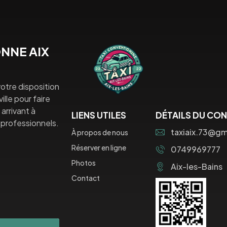
NNE AIX
otre disposition
lle pour faire
arrivant à
LIENS UTILES
DÉTAILS DU CO
professionnels.
taxiaix.73@gm
À propos de nous
Réserver en ligne
0749969777
Photos
Aix-les-Bains
Contact