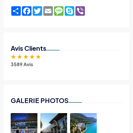
Share
Facebook
Twitter
Email
Message
Skype
Viber
Avis Clients
★
★
★
★
★
3589 Avis
GALERIE PHOTOS