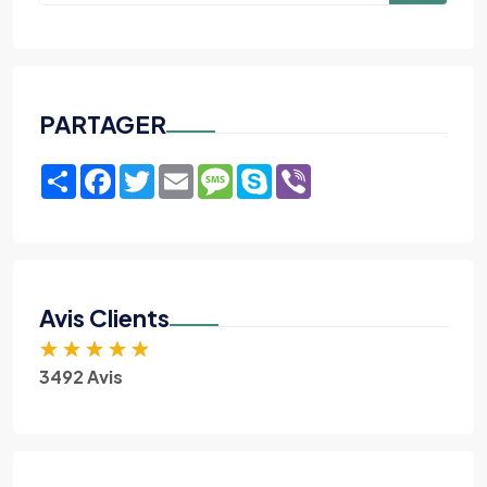
PARTAGER
Share
Facebook
Twitter
Email
Message
Skype
Viber
Avis Clients
★
★
★
★
★
3492 Avis