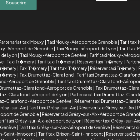
Souscrire
Partenariat taxi Mouxy
|
Taxi Mouxy-Aéroport de Grenoble
|
Tarif tax
ouxy-Aéroport de Grenoble
|
Taxi Mouxy-aéroport de Lyon
|
Tarif tax
t de Lyon
|
Taxi Mouxy-Aéroport de Genève
|
Tarif taxi Mouxy-Aéropo
ve
|
Taxi Tr�mery
|
Tarif taxi Tr�mery
|
Réserver taxi Tr�mery
|
Parten
 Tr�mery
|
Taxi Tr�mery
|
Tarif taxi Tr�mery
|
Réserver taxi Tr�mery
|
 Tr�mery
|
Taxi Drumettaz-Clarafond
|
Tarif taxi Drumettaz-Clarafon
ond-Aéroport de Grenoble
|
Tarif taxi Drumettaz-Clarafond-Aéropo
xi Drumettaz-Clarafond-Aéroport de Grenoble
|
Taxi Drumettaz-Clar
ttaz-Clarafond-aéroport de Lyon
|
Partenariat taxi Drumettaz-Clara
ttaz-Clarafond-Aéroport de Genève
|
Réserver taxi Drumettaz-Clara
Grésy-sur-Aix
|
Tarif taxi Grésy-sur-Aix
|
Réserver taxi Grésy-sur-Aix
|
P
éroport de Grenoble
|
Réserver taxi Grésy-sur-Aix-Aéroport de Greno
arif taxi Grésy-sur-Aix-aéroport de Lyon
|
Réserver taxi Grésy-sur-Ai
e Genève
|
Tarif taxi Grésy-sur-Aix-Aéroport de Genève
|
Réserver tax
on-Saint-Innocent
|
Tarif taxi Brison-Saint-Innocent
|
Réserver taxi Br