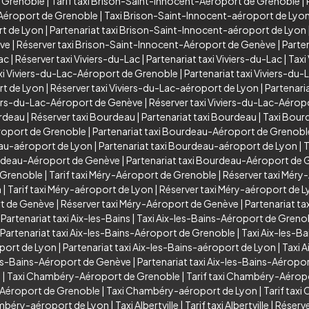
e Grenoble
|
Tarif taxi Brison-Saint-Innocent-Aéroport de Grenoble
|
-Aéroport de Grenoble
|
Taxi Brison-Saint-Innocent-aéroport de Lyo
rt de Lyon
|
Partenariat taxi Brison-Saint-Innocent-aéroport de Lyon
ève
|
Réserver taxi Brison-Saint-Innocent-Aéroport de Genève
|
Parte
Lac
|
Réserver taxi Viviers-du-Lac
|
Partenariat taxi Viviers-du-Lac
|
Taxi
xi Viviers-du-Lac-Aéroport de Grenoble
|
Partenariat taxi Viviers-d
rt de Lyon
|
Réserver taxi Viviers-du-Lac-aéroport de Lyon
|
Partenari
viers-du-Lac-Aéroport de Genève
|
Réserver taxi Viviers-du-Lac-Aéro
urdeau
|
Réserver taxi Bourdeau
|
Partenariat taxi Bourdeau
|
Taxi Bour
roport de Grenoble
|
Partenariat taxi Bourdeau-Aéroport de Grenobl
eau-aéroport de Lyon
|
Partenariat taxi Bourdeau-aéroport de Lyon
|
T
urdeau-Aéroport de Genève
|
Partenariat taxi Bourdeau-Aéroport de
 Grenoble
|
Tarif taxi Méry-Aéroport de Grenoble
|
Réserver taxi Méry
n
|
Tarif taxi Méry-aéroport de Lyon
|
Réserver taxi Méry-aéroport de 
rt de Genève
|
Réserver taxi Méry-Aéroport de Genève
|
Partenariat t
|
Partenariat taxi Aix-les-Bains
|
Taxi Aix-les-Bains-Aéroport de Greno
Partenariat taxi Aix-les-Bains-Aéroport de Grenoble
|
Taxi Aix-les-B
oport de Lyon
|
Partenariat taxi Aix-les-Bains-aéroport de Lyon
|
Taxi 
les-Bains-Aéroport de Genève
|
Partenariat taxi Aix-les-Bains-Aéropo
y
|
Taxi Chambéry-Aéroport de Grenoble
|
Tarif taxi Chambéry-Aérop
-Aéroport de Grenoble
|
Taxi Chambéry-aéroport de Lyon
|
Tarif tax
ambéry-aéroport de Lyon
|
Taxi Albertville
|
Tarif taxi Albertville
|
Réserver