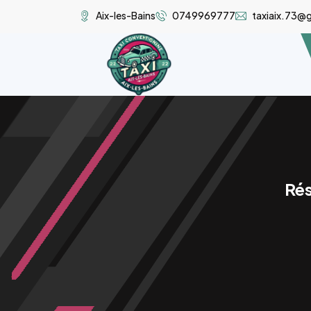
Aix-les-Bains
0749969777
taxiaix.73@
Rés