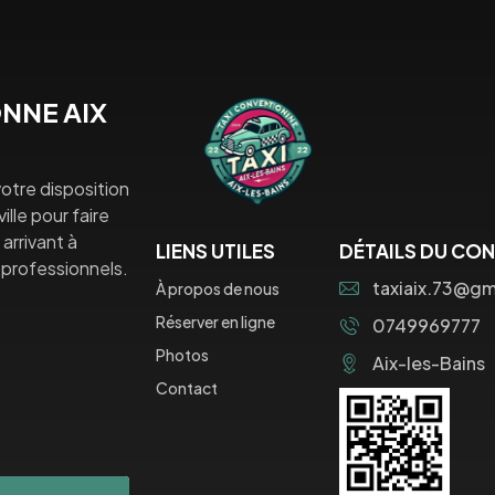
NNE AIX
otre disposition
lle pour faire
arrivant à
LIENS UTILES
DÉTAILS DU CO
professionnels.
taxiaix.73@gm
À propos de nous
Réserver en ligne
0749969777
Photos
Aix-les-Bains
Contact