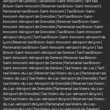
Aéroport de Genève
|
Taxi Brison-Saint-Innocent
|
Tarif taxi
Brison-Saint-Innocent
|
Réserver taxi Brison-Saint-Innocent
|
Partenariat taxi Brison-Saint-Innocent
|
Taxi Brison-Saint-
Innocent-Aéroport de Grenoble
|
Tarif taxi Brison-Saint-
Innocent-Aéroport de Grenoble
|
Réserver taxi Brison-Saint-
Innocent-Aéroport de Grenoble
|
Partenariat taxi Brison-Saint-
Innocent-Aéroport de Grenoble
|
Taxi Brison-Saint-Innocent-
aéroport de Lyon
|
Tarif taxi Brison-Saint-Innocent-aéroport de
Lyon
|
Réserver taxi Brison-Saint-Innocent-aéroport de Lyon
|
Partenariat taxi Brison-Saint-Innocent-aéroport de Lyon
|
Taxi
Brison-Saint-Innocent-Aéroport de Genève
|
Tarif taxi Brison-
Saint-Innocent-Aéroport de Genève
|
Réserver taxi Brison-
Saint-Innocent-Aéroport de Genève
|
Partenariat taxi Brison-
Saint-Innocent-Aéroport de Genève
|
Taxi Viviers-du-Lac
|
Tarif
taxi Viviers-du-Lac
|
Réserver taxi Viviers-du-Lac
|
Partenariat taxi
Viviers-du-Lac
|
Taxi Viviers-du-Lac-Aéroport de Grenoble
|
Tarif
taxi Viviers-du-Lac-Aéroport de Grenoble
|
Réserver taxi Viviers-
du-Lac-Aéroport de Grenoble
|
Partenariat taxi Viviers-du-Lac-
Aéroport de Grenoble
|
Taxi Viviers-du-Lac-aéroport de Lyon
|
Tarif taxi Viviers-du-Lac-aéroport de Lyon
|
Réserver taxi Viviers-
du-Lac-aéroport de Lyon
|
Partenariat taxi Viviers-du-Lac-
aéroport de Lyon
|
Taxi Viviers-du-Lac-Aéroport de Genève
|