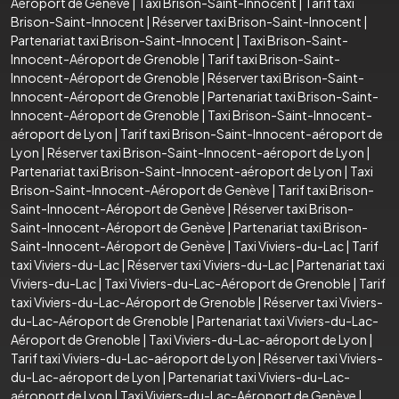
Aéroport de Genève
|
Taxi Brison-Saint-Innocent
|
Tarif taxi
Brison-Saint-Innocent
|
Réserver taxi Brison-Saint-Innocent
|
Partenariat taxi Brison-Saint-Innocent
|
Taxi Brison-Saint-
Innocent-Aéroport de Grenoble
|
Tarif taxi Brison-Saint-
Innocent-Aéroport de Grenoble
|
Réserver taxi Brison-Saint-
Innocent-Aéroport de Grenoble
|
Partenariat taxi Brison-Saint-
Innocent-Aéroport de Grenoble
|
Taxi Brison-Saint-Innocent-
aéroport de Lyon
|
Tarif taxi Brison-Saint-Innocent-aéroport de
Lyon
|
Réserver taxi Brison-Saint-Innocent-aéroport de Lyon
|
Partenariat taxi Brison-Saint-Innocent-aéroport de Lyon
|
Taxi
Brison-Saint-Innocent-Aéroport de Genève
|
Tarif taxi Brison-
Saint-Innocent-Aéroport de Genève
|
Réserver taxi Brison-
Saint-Innocent-Aéroport de Genève
|
Partenariat taxi Brison-
Saint-Innocent-Aéroport de Genève
|
Taxi Viviers-du-Lac
|
Tarif
taxi Viviers-du-Lac
|
Réserver taxi Viviers-du-Lac
|
Partenariat taxi
Viviers-du-Lac
|
Taxi Viviers-du-Lac-Aéroport de Grenoble
|
Tarif
taxi Viviers-du-Lac-Aéroport de Grenoble
|
Réserver taxi Viviers-
du-Lac-Aéroport de Grenoble
|
Partenariat taxi Viviers-du-Lac-
Aéroport de Grenoble
|
Taxi Viviers-du-Lac-aéroport de Lyon
|
Tarif taxi Viviers-du-Lac-aéroport de Lyon
|
Réserver taxi Viviers-
du-Lac-aéroport de Lyon
|
Partenariat taxi Viviers-du-Lac-
aéroport de Lyon
|
Taxi Viviers-du-Lac-Aéroport de Genève
|