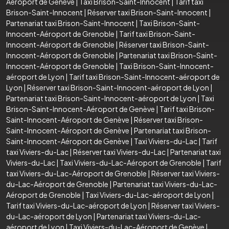
Aéroport de Genève
|
Taxi Brison-Saint-Innocent
|
Tarif taxi
Brison-Saint-Innocent
|
Réserver taxi Brison-Saint-Innocent
|
Partenariat taxi Brison-Saint-Innocent
|
Taxi Brison-Saint-
Innocent-Aéroport de Grenoble
|
Tarif taxi Brison-Saint-
Innocent-Aéroport de Grenoble
|
Réserver taxi Brison-Saint-
Innocent-Aéroport de Grenoble
|
Partenariat taxi Brison-Saint-
Innocent-Aéroport de Grenoble
|
Taxi Brison-Saint-Innocent-
aéroport de Lyon
|
Tarif taxi Brison-Saint-Innocent-aéroport de
Lyon
|
Réserver taxi Brison-Saint-Innocent-aéroport de Lyon
|
Partenariat taxi Brison-Saint-Innocent-aéroport de Lyon
|
Taxi
Brison-Saint-Innocent-Aéroport de Genève
|
Tarif taxi Brison-
Saint-Innocent-Aéroport de Genève
|
Réserver taxi Brison-
Saint-Innocent-Aéroport de Genève
|
Partenariat taxi Brison-
Saint-Innocent-Aéroport de Genève
|
Taxi Viviers-du-Lac
|
Tarif
taxi Viviers-du-Lac
|
Réserver taxi Viviers-du-Lac
|
Partenariat taxi
Viviers-du-Lac
|
Taxi Viviers-du-Lac-Aéroport de Grenoble
|
Tarif
taxi Viviers-du-Lac-Aéroport de Grenoble
|
Réserver taxi Viviers-
du-Lac-Aéroport de Grenoble
|
Partenariat taxi Viviers-du-Lac-
Aéroport de Grenoble
|
Taxi Viviers-du-Lac-aéroport de Lyon
|
Tarif taxi Viviers-du-Lac-aéroport de Lyon
|
Réserver taxi Viviers-
du-Lac-aéroport de Lyon
|
Partenariat taxi Viviers-du-Lac-
aéroport de Lyon
|
Taxi Viviers-du-Lac-Aéroport de Genève
|