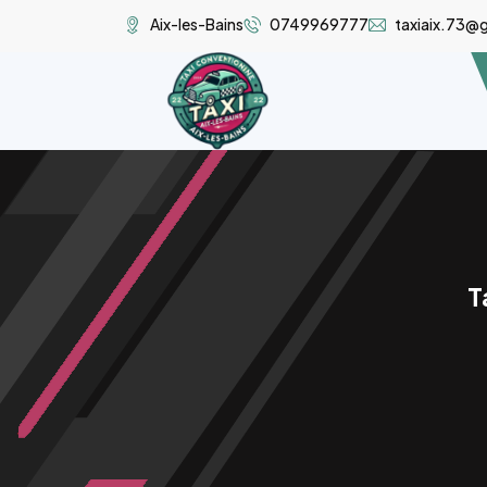
Aix-les-Bains
0749969777
taxiaix.73@
T