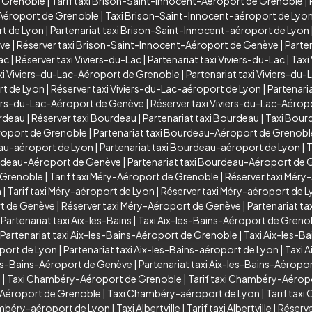
e Grenoble
|
Tarif taxi Brison-Saint-Innocent-Aéroport de Grenoble
|
-Aéroport de Grenoble
|
Taxi Brison-Saint-Innocent-aéroport de Lyo
rt de Lyon
|
Partenariat taxi Brison-Saint-Innocent-aéroport de Lyon
ève
|
Réserver taxi Brison-Saint-Innocent-Aéroport de Genève
|
Parte
Lac
|
Réserver taxi Viviers-du-Lac
|
Partenariat taxi Viviers-du-Lac
|
Taxi
xi Viviers-du-Lac-Aéroport de Grenoble
|
Partenariat taxi Viviers-d
rt de Lyon
|
Réserver taxi Viviers-du-Lac-aéroport de Lyon
|
Partenari
viers-du-Lac-Aéroport de Genève
|
Réserver taxi Viviers-du-Lac-Aéro
urdeau
|
Réserver taxi Bourdeau
|
Partenariat taxi Bourdeau
|
Taxi Bour
roport de Grenoble
|
Partenariat taxi Bourdeau-Aéroport de Grenobl
eau-aéroport de Lyon
|
Partenariat taxi Bourdeau-aéroport de Lyon
|
T
urdeau-Aéroport de Genève
|
Partenariat taxi Bourdeau-Aéroport de
 Grenoble
|
Tarif taxi Méry-Aéroport de Grenoble
|
Réserver taxi Méry
n
|
Tarif taxi Méry-aéroport de Lyon
|
Réserver taxi Méry-aéroport de 
rt de Genève
|
Réserver taxi Méry-Aéroport de Genève
|
Partenariat t
|
Partenariat taxi Aix-les-Bains
|
Taxi Aix-les-Bains-Aéroport de Greno
Partenariat taxi Aix-les-Bains-Aéroport de Grenoble
|
Taxi Aix-les-B
oport de Lyon
|
Partenariat taxi Aix-les-Bains-aéroport de Lyon
|
Taxi 
les-Bains-Aéroport de Genève
|
Partenariat taxi Aix-les-Bains-Aéropo
y
|
Taxi Chambéry-Aéroport de Grenoble
|
Tarif taxi Chambéry-Aérop
-Aéroport de Grenoble
|
Taxi Chambéry-aéroport de Lyon
|
Tarif tax
ambéry-aéroport de Lyon
|
Taxi Albertville
|
Tarif taxi Albertville
|
Réserver