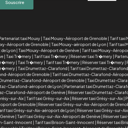
Souscrire
Partenariat taxi Mouxy
|
Taxi Mouxy-Aéroport de Grenoble
|
Tarif tax
ouxy-Aéroport de Grenoble
|
Taxi Mouxy-aéroport de Lyon
|
Tarif tax
t de Lyon
|
Taxi Mouxy-Aéroport de Genève
|
Tarif taxi Mouxy-Aéropo
ve
|
Taxi Tr�mery
|
Tarif taxi Tr�mery
|
Réserver taxi Tr�mery
|
Parten
 Tr�mery
|
Taxi Tr�mery
|
Tarif taxi Tr�mery
|
Réserver taxi Tr�mery
|
 Tr�mery
|
Taxi Drumettaz-Clarafond
|
Tarif taxi Drumettaz-Clarafon
ond-Aéroport de Grenoble
|
Tarif taxi Drumettaz-Clarafond-Aéropo
xi Drumettaz-Clarafond-Aéroport de Grenoble
|
Taxi Drumettaz-Clar
ttaz-Clarafond-aéroport de Lyon
|
Partenariat taxi Drumettaz-Clara
ttaz-Clarafond-Aéroport de Genève
|
Réserver taxi Drumettaz-Clara
Grésy-sur-Aix
|
Tarif taxi Grésy-sur-Aix
|
Réserver taxi Grésy-sur-Aix
|
P
éroport de Grenoble
|
Réserver taxi Grésy-sur-Aix-Aéroport de Greno
arif taxi Grésy-sur-Aix-aéroport de Lyon
|
Réserver taxi Grésy-sur-Ai
e Genève
|
Tarif taxi Grésy-sur-Aix-Aéroport de Genève
|
Réserver tax
on-Saint-Innocent
|
Tarif taxi Brison-Saint-Innocent
|
Réserver taxi Br