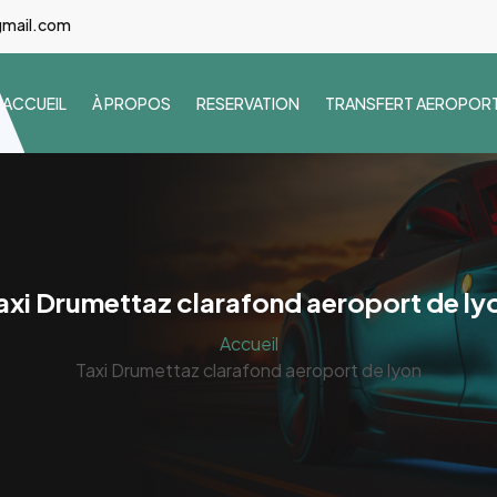
gmail.com
ACCUEIL
À PROPOS
RESERVATION
TRANSFERT AEROPOR
axi Drumettaz clarafond aeroport de ly
Accueil
Taxi Drumettaz clarafond aeroport de lyon