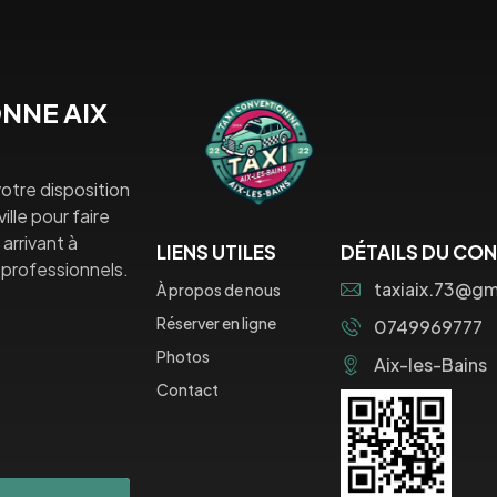
NNE AIX
otre disposition
lle pour faire
arrivant à
LIENS UTILES
DÉTAILS DU CO
professionnels.
taxiaix.73@gm
À propos de nous
Réserver en ligne
0749969777
Photos
Aix-les-Bains
Contact