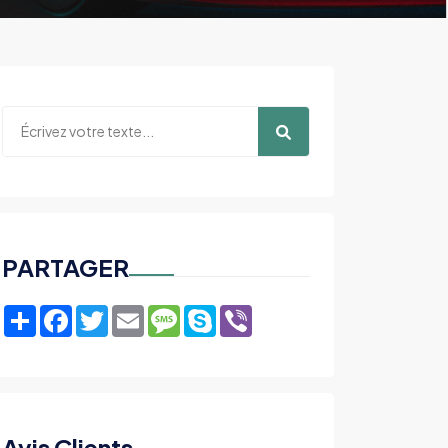
PARTAGER
Share
Facebook
Twitter
Email
Message
Skype
Viber
Avis Clients