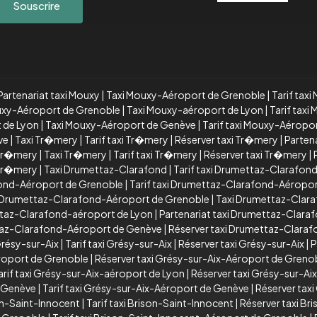
Souscrire
Partenariat taxi Mouxy
|
Taxi Mouxy-Aéroport de Grenoble
|
Tarif tax
ouxy-Aéroport de Grenoble
|
Taxi Mouxy-aéroport de Lyon
|
Tarif tax
t de Lyon
|
Taxi Mouxy-Aéroport de Genève
|
Tarif taxi Mouxy-Aéropo
ve
|
Taxi Tr�mery
|
Tarif taxi Tr�mery
|
Réserver taxi Tr�mery
|
Parten
 Tr�mery
|
Taxi Tr�mery
|
Tarif taxi Tr�mery
|
Réserver taxi Tr�mery
|
 Tr�mery
|
Taxi Drumettaz-Clarafond
|
Tarif taxi Drumettaz-Clarafon
ond-Aéroport de Grenoble
|
Tarif taxi Drumettaz-Clarafond-Aéropo
xi Drumettaz-Clarafond-Aéroport de Grenoble
|
Taxi Drumettaz-Clar
ttaz-Clarafond-aéroport de Lyon
|
Partenariat taxi Drumettaz-Clara
ttaz-Clarafond-Aéroport de Genève
|
Réserver taxi Drumettaz-Clara
Grésy-sur-Aix
|
Tarif taxi Grésy-sur-Aix
|
Réserver taxi Grésy-sur-Aix
|
P
éroport de Grenoble
|
Réserver taxi Grésy-sur-Aix-Aéroport de Greno
arif taxi Grésy-sur-Aix-aéroport de Lyon
|
Réserver taxi Grésy-sur-Ai
e Genève
|
Tarif taxi Grésy-sur-Aix-Aéroport de Genève
|
Réserver tax
on-Saint-Innocent
|
Tarif taxi Brison-Saint-Innocent
|
Réserver taxi Br