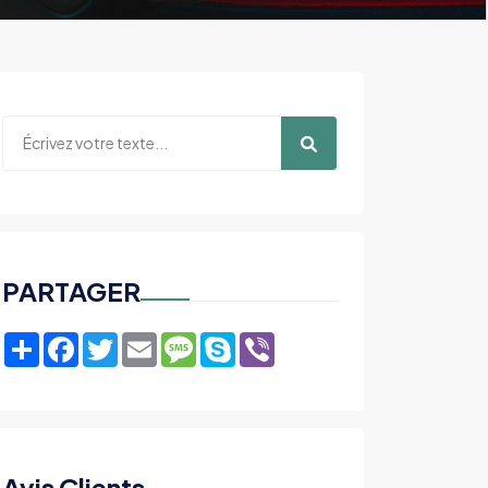
PARTAGER
Share
Facebook
Twitter
Email
Message
Skype
Viber
Avis Clients