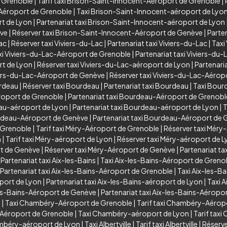
e Grenoble
|
Tarif taxi Brison-Saint-Innocent-Aéroport de Grenoble
|
-Aéroport de Grenoble
|
Taxi Brison-Saint-Innocent-aéroport de Lyo
rt de Lyon
|
Partenariat taxi Brison-Saint-Innocent-aéroport de Lyon
ève
|
Réserver taxi Brison-Saint-Innocent-Aéroport de Genève
|
Parte
Lac
|
Réserver taxi Viviers-du-Lac
|
Partenariat taxi Viviers-du-Lac
|
Taxi
xi Viviers-du-Lac-Aéroport de Grenoble
|
Partenariat taxi Viviers-d
rt de Lyon
|
Réserver taxi Viviers-du-Lac-aéroport de Lyon
|
Partenari
viers-du-Lac-Aéroport de Genève
|
Réserver taxi Viviers-du-Lac-Aéro
urdeau
|
Réserver taxi Bourdeau
|
Partenariat taxi Bourdeau
|
Taxi Bour
roport de Grenoble
|
Partenariat taxi Bourdeau-Aéroport de Grenobl
eau-aéroport de Lyon
|
Partenariat taxi Bourdeau-aéroport de Lyon
|
T
urdeau-Aéroport de Genève
|
Partenariat taxi Bourdeau-Aéroport de
 Grenoble
|
Tarif taxi Méry-Aéroport de Grenoble
|
Réserver taxi Méry
n
|
Tarif taxi Méry-aéroport de Lyon
|
Réserver taxi Méry-aéroport de 
rt de Genève
|
Réserver taxi Méry-Aéroport de Genève
|
Partenariat t
|
Partenariat taxi Aix-les-Bains
|
Taxi Aix-les-Bains-Aéroport de Greno
Partenariat taxi Aix-les-Bains-Aéroport de Grenoble
|
Taxi Aix-les-B
oport de Lyon
|
Partenariat taxi Aix-les-Bains-aéroport de Lyon
|
Taxi 
les-Bains-Aéroport de Genève
|
Partenariat taxi Aix-les-Bains-Aéropo
y
|
Taxi Chambéry-Aéroport de Grenoble
|
Tarif taxi Chambéry-Aérop
-Aéroport de Grenoble
|
Taxi Chambéry-aéroport de Lyon
|
Tarif tax
ambéry-aéroport de Lyon
|
Taxi Albertville
|
Tarif taxi Albertville
|
Réserver