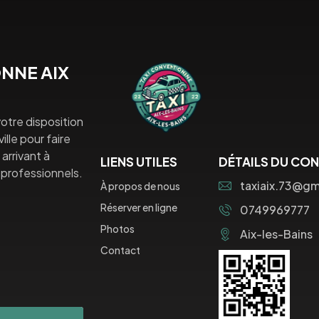
NNE AIX
otre disposition
lle pour faire
arrivant à
LIENS UTILES
DÉTAILS DU CO
professionnels.
taxiaix.73@gm
À propos de nous
Réserver en ligne
0749969777
Photos
Aix-les-Bains
Contact