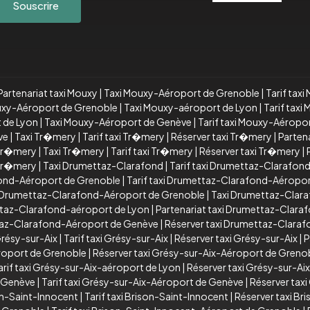
Souscrire
Partenariat taxi Mouxy
|
Taxi Mouxy-Aéroport de Grenoble
|
Tarif tax
ouxy-Aéroport de Grenoble
|
Taxi Mouxy-aéroport de Lyon
|
Tarif tax
t de Lyon
|
Taxi Mouxy-Aéroport de Genève
|
Tarif taxi Mouxy-Aéropo
ve
|
Taxi Tr�mery
|
Tarif taxi Tr�mery
|
Réserver taxi Tr�mery
|
Parten
 Tr�mery
|
Taxi Tr�mery
|
Tarif taxi Tr�mery
|
Réserver taxi Tr�mery
|
 Tr�mery
|
Taxi Drumettaz-Clarafond
|
Tarif taxi Drumettaz-Clarafon
ond-Aéroport de Grenoble
|
Tarif taxi Drumettaz-Clarafond-Aéropo
xi Drumettaz-Clarafond-Aéroport de Grenoble
|
Taxi Drumettaz-Clar
ttaz-Clarafond-aéroport de Lyon
|
Partenariat taxi Drumettaz-Clara
ttaz-Clarafond-Aéroport de Genève
|
Réserver taxi Drumettaz-Clara
Grésy-sur-Aix
|
Tarif taxi Grésy-sur-Aix
|
Réserver taxi Grésy-sur-Aix
|
P
éroport de Grenoble
|
Réserver taxi Grésy-sur-Aix-Aéroport de Greno
arif taxi Grésy-sur-Aix-aéroport de Lyon
|
Réserver taxi Grésy-sur-Ai
e Genève
|
Tarif taxi Grésy-sur-Aix-Aéroport de Genève
|
Réserver tax
on-Saint-Innocent
|
Tarif taxi Brison-Saint-Innocent
|
Réserver taxi Br