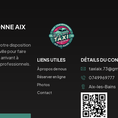
NNE AIX
otre disposition
lle pour faire
arrivant à
LIENS UTILES
DÉTAILS DU CO
professionnels.
taxiaix.73@gm
À propos de nous
Réserver en ligne
0749969777
Photos
Aix-les-Bains
Contact