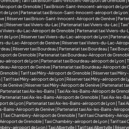
e Grenoble
|
Tarif taxi Brison-Saint-Innocent-Aéroport de Grenoble
|
-Aéroport de Grenoble
|
Taxi Brison-Saint-Innocent-aéroport de Lyo
rt de Lyon
|
Partenariat taxi Brison-Saint-Innocent-aéroport de Lyon
ève
|
Réserver taxi Brison-Saint-Innocent-Aéroport de Genève
|
Parte
Lac
|
Réserver taxi Viviers-du-Lac
|
Partenariat taxi Viviers-du-Lac
|
Taxi
xi Viviers-du-Lac-Aéroport de Grenoble
|
Partenariat taxi Viviers-d
rt de Lyon
|
Réserver taxi Viviers-du-Lac-aéroport de Lyon
|
Partenari
viers-du-Lac-Aéroport de Genève
|
Réserver taxi Viviers-du-Lac-Aéro
urdeau
|
Réserver taxi Bourdeau
|
Partenariat taxi Bourdeau
|
Taxi Bour
roport de Grenoble
|
Partenariat taxi Bourdeau-Aéroport de Grenobl
eau-aéroport de Lyon
|
Partenariat taxi Bourdeau-aéroport de Lyon
|
T
urdeau-Aéroport de Genève
|
Partenariat taxi Bourdeau-Aéroport de
 Grenoble
|
Tarif taxi Méry-Aéroport de Grenoble
|
Réserver taxi Méry
n
|
Tarif taxi Méry-aéroport de Lyon
|
Réserver taxi Méry-aéroport de 
rt de Genève
|
Réserver taxi Méry-Aéroport de Genève
|
Partenariat t
|
Partenariat taxi Aix-les-Bains
|
Taxi Aix-les-Bains-Aéroport de Greno
Partenariat taxi Aix-les-Bains-Aéroport de Grenoble
|
Taxi Aix-les-B
oport de Lyon
|
Partenariat taxi Aix-les-Bains-aéroport de Lyon
|
Taxi 
les-Bains-Aéroport de Genève
|
Partenariat taxi Aix-les-Bains-Aéropo
y
|
Taxi Chambéry-Aéroport de Grenoble
|
Tarif taxi Chambéry-Aérop
-Aéroport de Grenoble
|
Taxi Chambéry-aéroport de Lyon
|
Tarif tax
ambéry-aéroport de Lyon
|
Taxi Albertville
|
Tarif taxi Albertville
|
Réserver