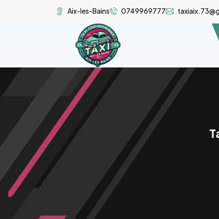
Aix-les-Bains
0749969777
taxiaix.73@
T