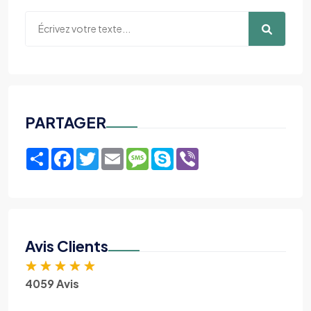
PARTAGER
Share
Facebook
Twitter
Email
Message
Skype
Viber
Avis Clients
★
★
★
★
★
4059 Avis